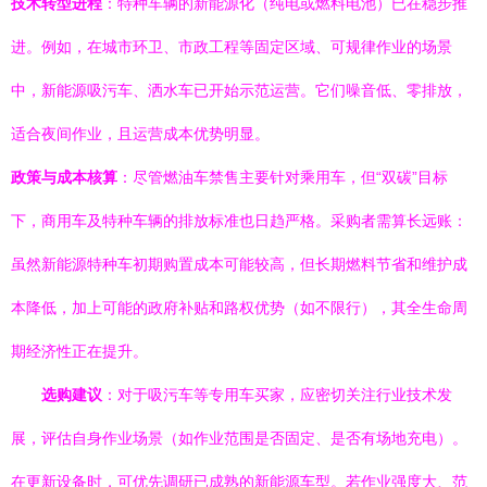
技术转型进程
：特种车辆的新能源化（纯电或燃料电池）已在稳步推
进。例如，在城市环卫、市政工程等固定区域、可规律作业的场景
中，新能源吸污车、洒水车已开始示范运营。它们噪音低、零排放，
适合夜间作业，且运营成本优势明显。
政策与成本核算
：尽管燃油车禁售主要针对乘用车，但“双碳”目标
下，商用车及特种车辆的排放标准也日趋严格。采购者需算长远账：
虽然新能源特种车初期购置成本可能较高，但长期燃料节省和维护成
本降低，加上可能的政府补贴和路权优势（如不限行），其全生命周
期经济性正在提升。
选购建议
：对于吸污车等专用车买家，应密切关注行业技术发
展，评估自身作业场景（如作业范围是否固定、是否有场地充电）。
在更新设备时，可优先调研已成熟的新能源车型。若作业强度大、范