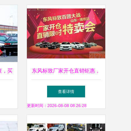
查，买
东风标致厂家开仓直销钜惠，
潍坊限时特卖会等你抢购
查看详情
更新时间：2026-08-08 08:26:28