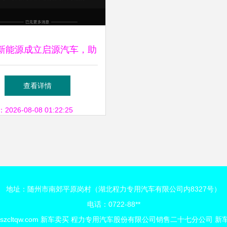
新能源成立启源汽车，助
力绿色清洁新模式
查看详情
26-08-08 01:22:25
地址：随州市南郊平原岗村（湖北程力专用汽车有限公司内8327号）
电话：0722-88**
szcltqw.com
新车卖买
程力专用汽车股份有限公司销售二十七分公司
新