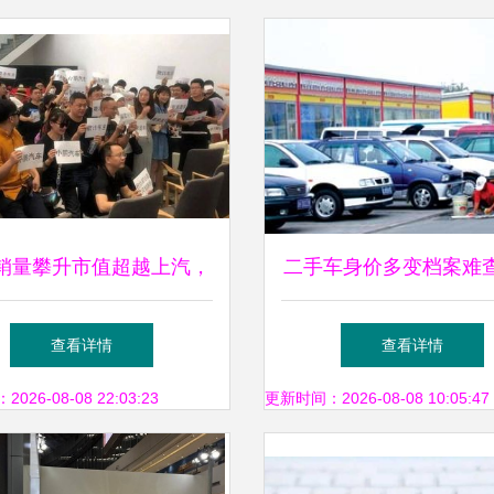
销量攀升市值超越上汽，
二手车身价多变档案难
仍不挣钱？新车卖买背后
卖双方两头害怕
查看详情
查看详情
的亏损迷思
26-08-08 22:03:23
更新时间：2026-08-08 10:05:47