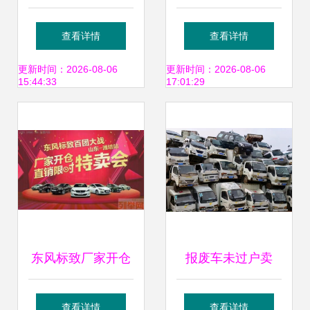
超越上汽，为何仍
案难查，买卖双方
查看详情
查看详情
不挣钱？新车卖买
两头害怕
更新时间：2026-08-06
更新时间：2026-08-06
15:44:33
17:01:29
背后的亏损迷思
东风标致厂家开仓
报废车未过户卖
直销钜惠，潍坊限
了，人找不到影响
查看详情
查看详情