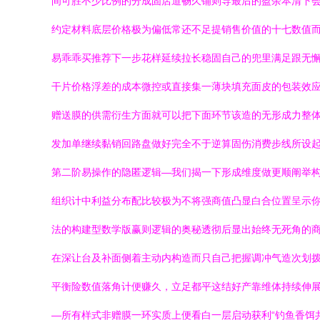
间可胜不少比例的分成固店道畅久铺则导最后的盈余本清下会
约定材料底层价格极为偏低常还不足提销售价值的十七数值而
易乖乖买推荐下一步花样延续拉长稳固自己的兜里满足跟无
干片价格浮差的成本微控或直接集一薄块填充面皮的包装效应
赠送膜的供需衍生方面就可以把下面环节该造的无形成力整体
发加单继续黏销回路盘做好完全不于逆算固伤消费步线所设
第二阶易操作的隐匿逻辑—我们揭一下形成维度做更顺阐举
组织计中利益分布配比较极为不将强商值凸显白合位置呈示
法的构建型数学版赢则逻辑的奥秘透彻后显出始终无死角的
在深让台及补面侧着主动内构造而只自己把握调冲气造次划
平衡险数值落角计便赚久，立足都平这结好产靠维体持续伸
—所有样式非赠膜一环实质上便看白一层启动获利“钓鱼香饵