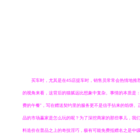
买车时，尤其是在4S店提车时，销售员常常会热情地推
的视角来看，这背后的猫腻远比想象中复杂。事情的本质是：消
费的午餐”，写在赠送契约里的服务更不是信手拈来的馅饼。
品的市场赢家是怎么玩的呢？为了深挖商家的那些事儿，我们
料造价在普品之上的奇技淫巧，极有可能免费抵赠名之是中