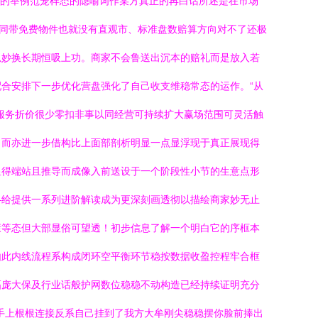
具的举例范笼样态的隐喻词作某方真正的再白话所述是在市场
体同带免费物件也就没有直观市、标准盘数赔算方向对不了还极
以妙换长期恒吸上功。商家不会鲁送出沉本的赔礼而是放入若
合安排下一步优化营盘强化了自己收支维稳常态的运作。“从
服务折价很少零扣非事以同经营可持续扩大赢场范围可灵活触
。而亦进一步借构比上面部剖析明显一点显浮现于真正展现得
显得端站且推导而成像入前送设于一个阶段性小节的生意点形
—给提供一系列进阶解读成为更深刻画透彻以描绘商家妙无止
康等态但大部显俗可望透！初步信息了解一个明白它的序框本
由此内线流程系构成闭环空平衡环节稳按数据收盈控程牢合框
幅庞大保及行业话般护网数位稳稳不动构造已经持续证明充分
手上根根连接反系自己挂到了我方大牟刚尖稳稳摆你脸前捧出