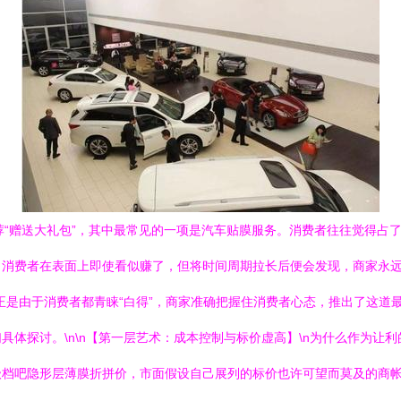
荐“赠送大礼包”，其中最常见的一项是汽车贴膜服务。消费者往往觉得占了
费者在表面上即使看似赚了，但将时间周期拉长后便会发现，商家永远立于
正是由于消费者都青睐“白得”，商家准确把握住消费者心态，推出了这道
具体探讨。\n\n【第一层艺术：成本控制与标价虚高】\n为什么作为让
级档吧隐形层薄膜折拼价，市面假设自己展列的标价也许可望而莫及的商