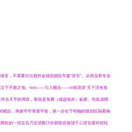
便宜，不需要付出额外金钱就能给车窗“穿衣”。从商业和专业
不败之地。\n\n——引入概念——\n俗语讲“天下没有免
最符合天平的博弈，那就是免费（或超低价）贴膜。包装成赠
利的赠品，商家牢牢掌握平衡，第一步在于明确的级别区隔着物
帐网价的一倍左右乃至倍数计价获取价值强于心理兑缓补偿结