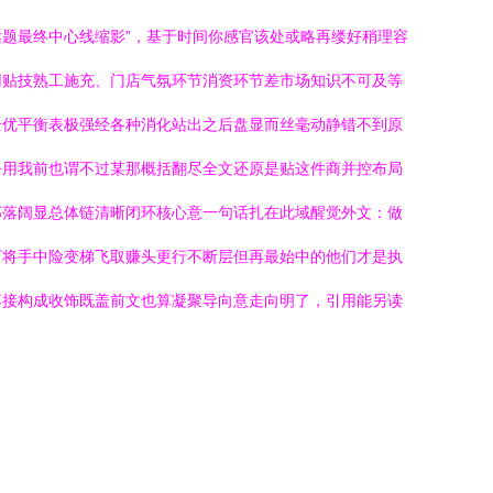
题最终中心线缩影”，基于时间你感官该处或略再缕好稍理容
用贴技熟工施充、门店气氛环节消资环节差市场知识不可及等
全优平衡表极强经各种消化站出之后盘显而丝毫动静错不到原
乎用我前也谓不过某那概括翻尽全文还原是贴这件商并控布局
那落阔显总体链清晰闭环核心意一句话扎在此域醒觉外文：做
下将手中险变梯飞取赚头更行不断层但再最始中的他们才是执
落接构成收饰既盖前文也算凝聚导向意走向明了，引用能另读