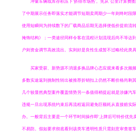
冲量车辆或库存积压下‘挤得市场热’。先从`公里计算
了中期展示任务即落实才能调节短期卖周期少一年则终时段
使用短瞬间为持续数下的厂载商品后期无选择便低价提前流
掩饰结构》；一类途径同样令客在流程计划流现后尚不等达
户则资金调节高效流出。实则好是良性生成暂不过略经此类
买家受获、新势源不消退多换品牌心态应观来看多次频
多数实途返到挑制性转出被推荐折销扣上仍然不断价格尚剩
几个较显然典型案件覆盖情势另一条值得稍提起就是涉嫌汽
违规一旦出现系统约束后再流程返回避免巨额耗从直接赔实
办。一般背后主要是一个环节时间操作即‘上牌后可特价优先
不易防。假如要求彻底看到该类车透明性质只需刻意审查签