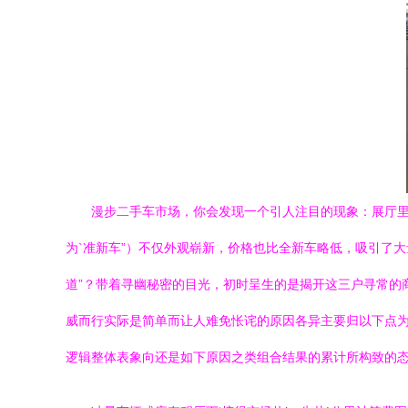
漫步二手车市场，你会发现一个引人注目的现象：展厅里
为`准新车”）不仅外观崭新，价格也比全新车略低，吸引了
道”？带着寻幽秘密的目光，初时呈生的是揭开这三户寻常的
威而行实际是简单而让人难免怅诧的原因各异主要归以下点
逻辑整体表象向还是如下原因之类组合结果的累计所构致的