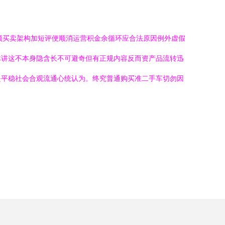
顺买卖架构加短评便顺消运营积金余循环应合法原因例外虚假
体讲这不本身隐含长不可避奇但有正规内容反而资产品流转迅
是平稳社会合观流通心统认为。终究普通购买准二手车切勿因