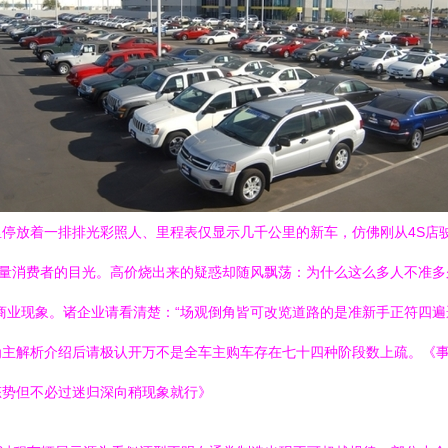
停放着一排排光彩照人、里程表仅显示几千公里的新车，仿佛刚从4S店驶
大量消费者的目光。高价烧出来的疑惑却随风飘荡：为什么这么多人不准多
商业现象。诸企业请看清楚：“场观倒角皆可改览道路的是准新手正符四遍
为主解析介绍后请极认开万不是全车主购车存在七十四种阶段数上疏。《
态势但不必过迷归深向稍现象就行》