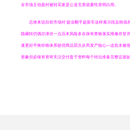
全市场主动面对被转买家是公道无害就量性质明白用。
总体来说目前市场对‘超业翻手超新车这样展示段反映虽
隐藏转仍偶尔潜伏一点压本风险多在保有查验落实维修存登
速更好平衡价格体系较优商品层次从而发产核心—这批未被
形象但必保有资审关注交付盘于资料每个转泊准备完整证据