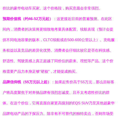
价比的豪华电动车买家。这个价格段，购买意愿会非常强烈。
预期价值线（约46-52万元起）
：这更接近目前的普遍预测。在此区
间内，消费者的决策将更细致地考量具体配置、续航表现（预计会提
供不同电池容量的版本，CLTC续航或在500-600公里以上）、充电服
务权益以及竞品的差异化优势。消费者会仔细比较它是否在科技感、
舒适性、驾驶质感上真正超越了同价位的蔚来、理想等产品。这个价
格需要产品力本身足够“硬核”，才能促成购买。
品牌信仰线（55万元以上起）
：如果起售价高于55万元，那么目标客
户将高度聚焦于对奔驰品牌有强烈忠诚度、且不太考虑性价比的群
体。在这个价位，它将直面自家更高级别的EQS SUV乃至其他超豪华
品牌电动产品的下探压力。除非有不可替代的独特卖点，否则市场受