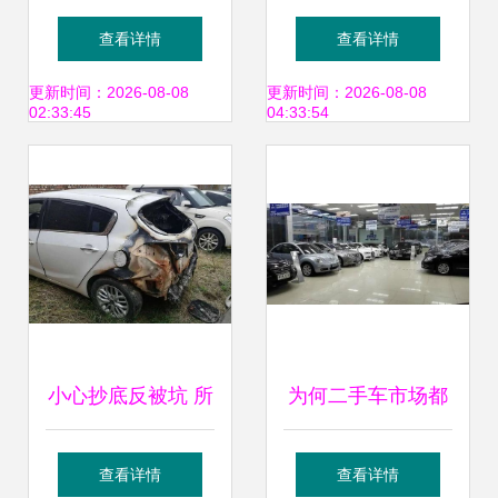
的“新车池” 那些没
更喜欢送贴膜服务
查看详情
查看详情
开多久的“准新
你可能会赚，但他
更新时间：2026-08-08
更新时间：2026-08-08
02:33:45
04:33:54
车”背后有何玄机？
永远不亏
小心抄底反被坑 所
为何二手车市场都
谓的“准新车”能不
是没开多久的
查看详情
查看详情